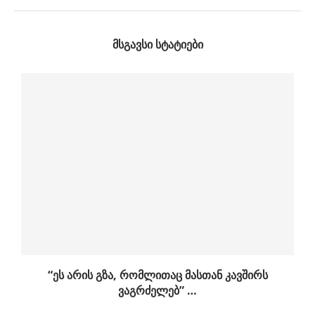
ᲛᲡᲒᲐᲕᲡᲘ ᲡᲢᲐᲢᲘᲔᲑᲘ
“ეს არის გზა, რომლითაც მასთან კავშირს
ვაგრძელებ” …