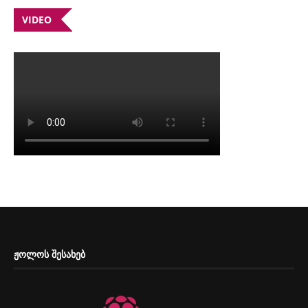
VIDEO
ᲟᲝᲚᲝᲡ ᲨᲔᲡᲐᲮᲔᲑ