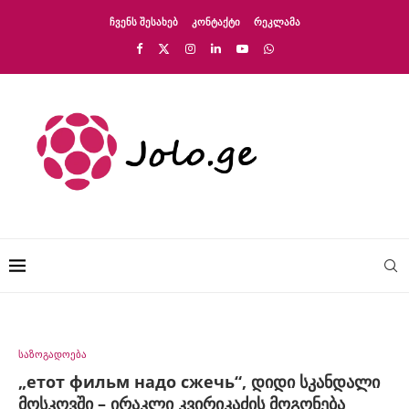
ᲩᲕᲔᲜᲡ ᲨᲔᲡᲐᲮᲔᲑ
ᲙᲝᲜᲢᲐᲥᲢᲘ
ᲠᲔᲙᲚᲐᲛᲐ
საზოგადოება
„етот фильм надо сжечь“, დიდი სკანდალი
მოსკოვში – ირაკლი კვირიკაძის მოგონება