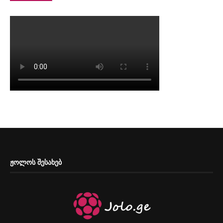
ᲟᲝᲚᲝᲡ ᲨᲔᲡᲐᲮᲔᲑ