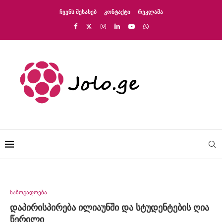
ᲩᲕᲔᲜᲡ ᲨᲔᲡᲐᲮᲔᲑ
ᲙᲝᲜᲢᲐᲥᲢᲘ
ᲠᲔᲙᲚᲐᲛᲐ
საზოგადოება
დაპირისპირება ილიაუნში და სტუდენტების ღია
წერილი