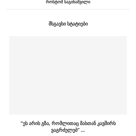
როსტომ საგინაშვილი
ᲛᲡᲒᲐᲕᲡᲘ ᲡᲢᲐᲢᲘᲔᲑᲘ
“ეს არის გზა, რომლითაც მასთან კავშირს
ვაგრძელებ” …