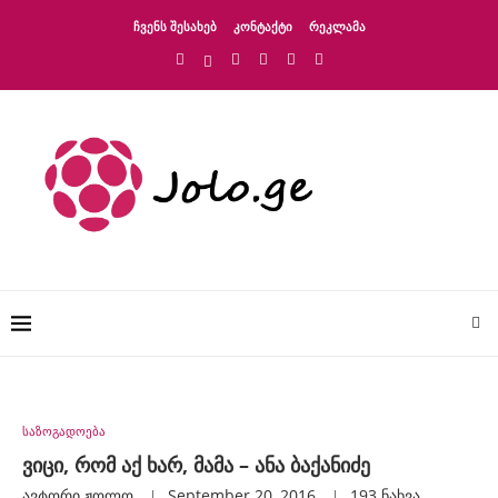
ᲩᲕᲔᲜᲡ ᲨᲔᲡᲐᲮᲔᲑ
ᲙᲝᲜᲢᲐᲥᲢᲘ
ᲠᲔᲙᲚᲐᲛᲐ
საზოგადოება
ვიცი, რომ აქ ხარ, მამა – ანა ბაქანიძე
ავტორი
Ჟოლო
September 20, 2016
193
ნახვა