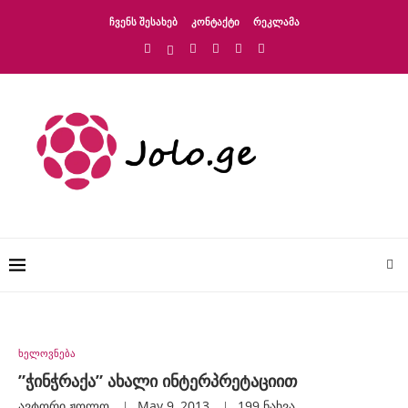
ᲩᲕᲔᲜᲡ ᲨᲔᲡᲐᲮᲔᲑ
ᲙᲝᲜᲢᲐᲥᲢᲘ
ᲠᲔᲙᲚᲐᲛᲐ
ხელოვნება
”ჭინჭრაქა” ახალი ინტერპრეტაციით
ავტორი
Ჟოლო
May 9, 2013
199
ნახვა