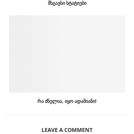
ᲛᲡᲒᲐᲕᲡᲘ ᲡᲢᲐᲢᲘᲔᲑᲘ
რა ძნელია, იყო ადამიანი!
LEAVE A COMMENT