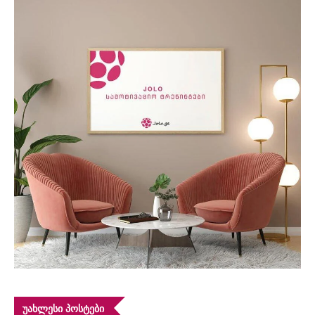
ᲣᲐᲮᲚᲔᲡᲘ ᲞᲝᲡᲢᲔᲑᲘ