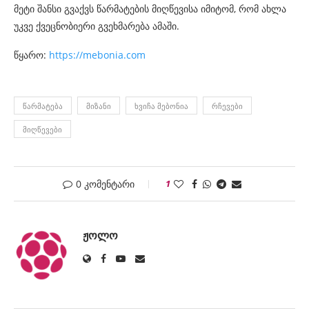
მეტი შანსი გვაქვს წარმატების მიღწევისა იმიტომ, რომ ახლა
უკვე ქვეცნობიერი გვეხმარება ამაში.
წყარო:
https://mebonia.com
ᲬᲐᲠᲛᲐᲢᲔᲑᲐ
ᲛᲘᲖᲐᲜᲘ
ᲮᲕᲘᲩᲐ ᲛᲔᲑᲝᲜᲘᲐ
ᲠᲩᲔᲕᲔᲑᲘ
ᲛᲘᲦᲬᲔᲕᲔᲑᲘ
0 კომენტარი
1
ᲟᲝᲚᲝ