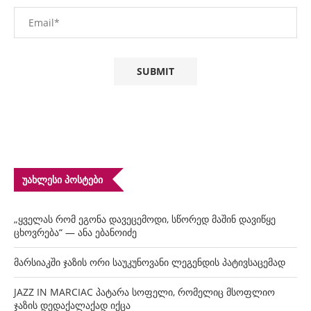
ᲣᲐᲮᲚᲔᲡᲘ ᲞᲝᲡᲢᲔᲑᲘ
„ყველას რომ ეგონა დავეცემოდი, სწორედ მაშინ დავიწყე
ცხოვრება“ — ანა ებანოიძე
მარსიაკში ჯაზის ორი საუკუნოვანი ლეგენდის პატივსაცემად
JAZZ IN MARCIAC პატარა სოფელი, რომელიც მსოფლიო
ჯაზის დედაქალაქად იქცა