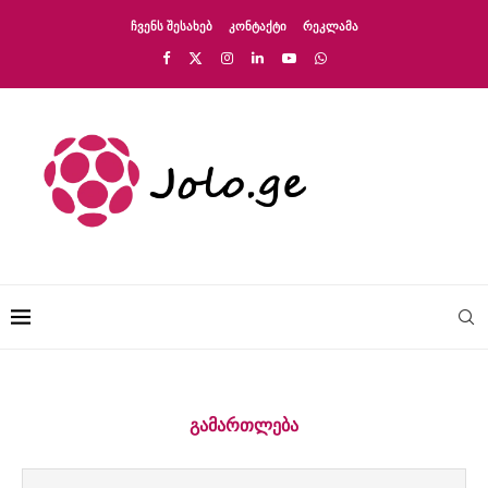
ᲩᲕᲔᲜᲡ ᲨᲔᲡᲐᲮᲔᲑ
ᲙᲝᲜᲢᲐᲥᲢᲘ
ᲠᲔᲙᲚᲐᲛᲐ
ᲒᲐᲛᲐᲠᲗᲚᲔᲑᲐ