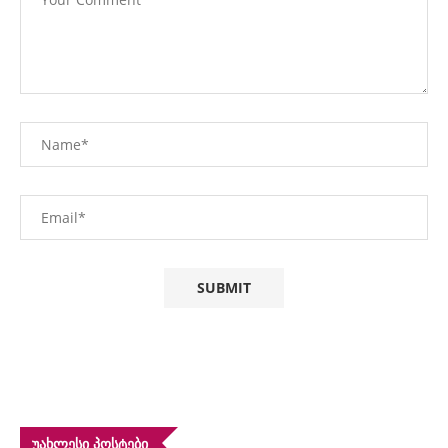
ᲣᲐᲮᲚᲔᲡᲘ ᲞᲝᲡᲢᲔᲑᲘ