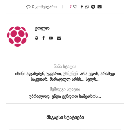
0 კომენტარი
1
ᲟᲝᲚᲝ
წინა სტატია
ისინი აფასებენ, უყვართ, უსმენენ- არა ეგოს, არამედ
საკუთარ, მარადიულ არსს… სულს…
შემდეგი სტატია
უბრალოდ, უნდა ვენდოთ სამყაროს…
ᲛᲡᲒᲐᲕᲡᲘ ᲡᲢᲐᲢᲘᲔᲑᲘ