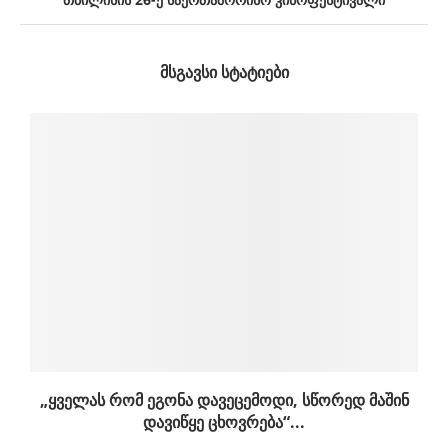
ᲛᲡᲒᲐᲕᲡᲘ ᲡᲢᲐᲢᲘᲔᲑᲘ
„ყველას რომ ეგონა დავეცემოდი, სწორედ მაშინ
დავიწყე ცხოვრება“...