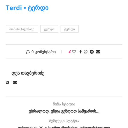
Terdi • ტერდი
ᲗᲐᲛᲐᲠ ᲭᲘᲭᲘᲜᲐᲫᲔ
ᲢᲔᲠᲓᲘ
ᲢᲔᲠᲤᲘ
0 კომენტარი
4
ᲓᲔᲐ ᲗᲐᲕᲑᲔᲠᲘᲫᲔ
წინა სტატია
უბრალოდ, უნდა ვენდოთ სამყაროს…
შემდეგი სტატია
თბილისის 26-ე საერთაშორისო კინოფესტივალი