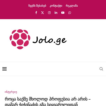
ᲩᲕᲔᲜᲡ ᲨᲔᲡᲐᲮᲔᲑ
ᲙᲝᲜᲢᲐᲥᲢᲘ
ᲠᲔᲙᲚᲐᲛᲐ
ინტერვიუ
როცა საქმე მხოლოდ პროფესია არ არის –
თამარ ჭიჭინაძის გზა სიყვარულიდან