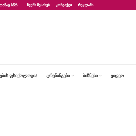
ᲗᲐᲜᲐᲪ ᲡᲬᲠᲐᲤᲐᲓ?“ – ᲤᲡᲘᲥᲝᲚᲝᲒᲘᲡ...
ᲩᲕᲔᲜᲡ ᲨᲔᲡᲐᲮᲔᲑ
ᲙᲝᲜᲢᲐᲥᲢᲘ
ᲠᲔᲙᲚᲐᲛᲐ
ᲢᲔᲑᲘᲡ ᲤᲡᲘᲥᲝᲚᲝᲒᲘᲐ
ᲢᲠᲔᲜᲘᲜᲒᲔᲑᲘ
ᲑᲘᲖᲜᲔᲡᲘ
ᲕᲘᲓᲔᲝ