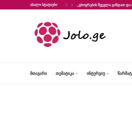
ᲐᲮᲐᲚᲘ ᲡᲢᲐᲢᲘᲔᲑᲘ
„ᲪᲮᲝᲕᲠᲔᲑᲘᲡ ᲨᲔᲪᲕᲚᲐ ᲒᲘᲜᲓᲐᲗ ᲓᲐ 
ᲛᲗᲐᲕᲐᲠᲘ
ᲗᲔᲛᲐᲢᲘᲙᲐ
ᲘᲜᲢᲔᲠᲕᲘᲣ
ᲬᲐᲠᲛᲐ