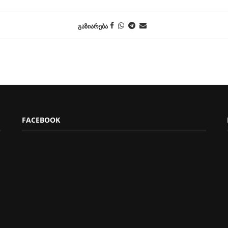
ᲒᲐᲖᲘᲐᲠᲔᲑᲐ
FACEBOOK