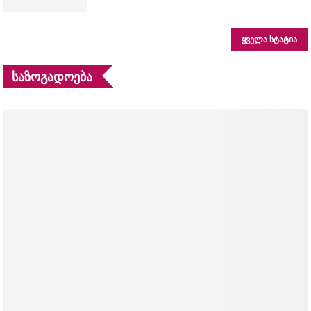
ᲧᲕᲔᲚᲐ ᲡᲢᲐᲢᲘᲐ
ᲡᲐᲖᲝᲒᲐᲓᲝᲔᲑᲐ