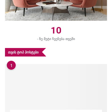
10
- ზე მეტი ჩვენება თვეში
ᲗᲕᲘᲡ ᲢᲝᲞ ᲞᲝᲡᲢᲔᲑᲘ
1