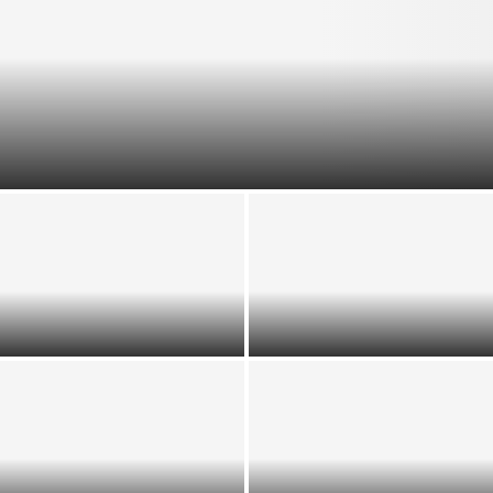
მარსიაკში ჯაზის ორი საუკუნოვანი ლეგენდის
პატივსაცემად
ორი აფრიკული ხმა, რომელმაც
JAZZ IN MARCIAC პატარა
ანტიკური თეატრი
სოფელი, რომელიც მსოფლიო
თავისუფლებისა და იმედის
ჯაზის დედაქალაქად იქცა
მუსიკით აავსო
„ჯერ ჩემი სიკვდილი შორს იყო,
„მაილს დევისი, გავლენის 100
სიცოცხლე მინდოდა…“ – გურამ