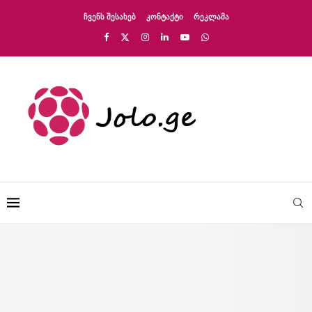
ᲩᲕᲔᲜᲡ ᲨᲔᲡᲐᲮᲔᲑ
ᲙᲝᲜᲢᲐᲥᲢᲘ
ᲠᲔᲙᲚᲐᲛᲐ