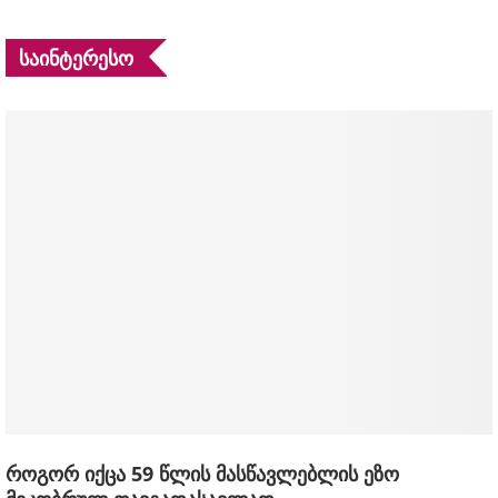
ᲡᲐᲘᲜᲢᲔᲠᲔᲡᲝ
როგორ იქცა 59 წლის მასწავლებლის ეზო