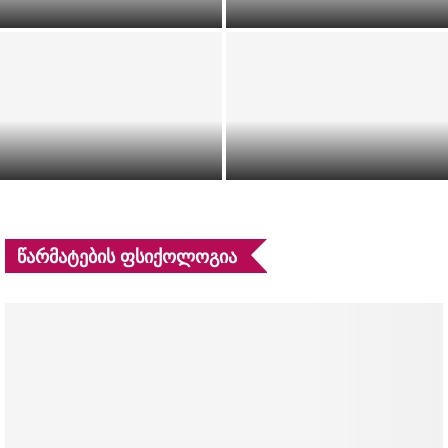
წელი“
რჩეულიშვილი
რეზო შატაკიშვილის ახალი
„ქალებსაც აქვთ განრისხების
დადგმა – “ძუნწი” ერისთავის
უფლება“ — მოლი ჯონსონისა
თეატრის სცენაზე
და იმანის საღამო
ᲬᲐᲠᲛᲐᲢᲔᲑᲘᲡ ᲤᲡᲘᲥᲝᲚᲝᲒᲘᲐ