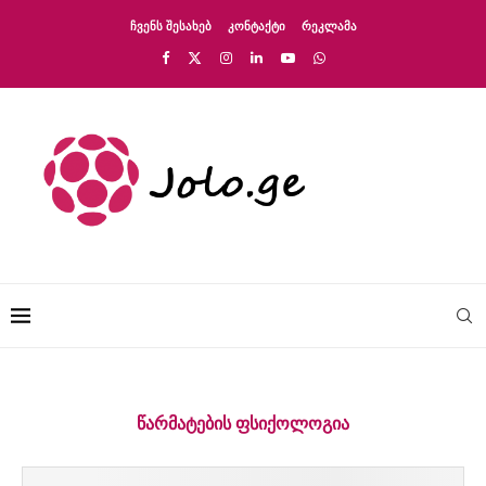
ᲩᲕᲔᲜᲡ ᲨᲔᲡᲐᲮᲔᲑ
ᲙᲝᲜᲢᲐᲥᲢᲘ
ᲠᲔᲙᲚᲐᲛᲐ
ᲬᲐᲠᲛᲐᲢᲔᲑᲘᲡ ᲤᲡᲘᲥᲝᲚᲝᲒᲘᲐ