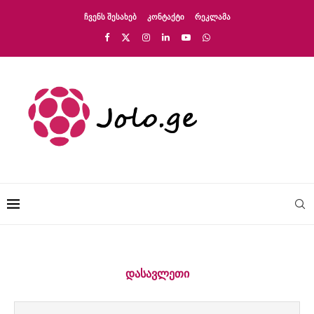
ᲩᲕᲔᲜᲡ ᲨᲔᲡᲐᲮᲔᲑ
ᲙᲝᲜᲢᲐᲥᲢᲘ
ᲠᲔᲙᲚᲐᲛᲐ
ᲓᲐᲡᲐᲕᲚᲔᲗᲘ