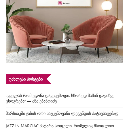
ᲣᲐᲮᲚᲔᲡᲘ ᲞᲝᲡᲢᲔᲑᲘ
„ყველას რომ ეგონა დავეცემოდი, სწორედ მაშინ დავიწყე
ცხოვრება“ — ანა ებანოიძე
მარსიაკში ჯაზის ორი საუკუნოვანი ლეგენდის პატივსაცემად
JAZZ IN MARCIAC პატარა სოფელი, რომელიც მსოფლიო