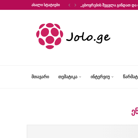
ᲐᲮᲐᲚᲘ ᲡᲢᲐᲢᲘᲔᲑᲘ
„ᲪᲮᲝᲕᲠᲔᲑᲘᲡ ᲨᲔᲪᲕᲚᲐ ᲒᲘᲜᲓᲐᲗ ᲓᲐ 
ᲛᲗᲐᲕᲐᲠᲘ
ᲗᲔᲛᲐᲢᲘᲙᲐ
ᲘᲜᲢᲔᲠᲕᲘᲣ
ᲬᲐᲠᲛᲐ
Ე