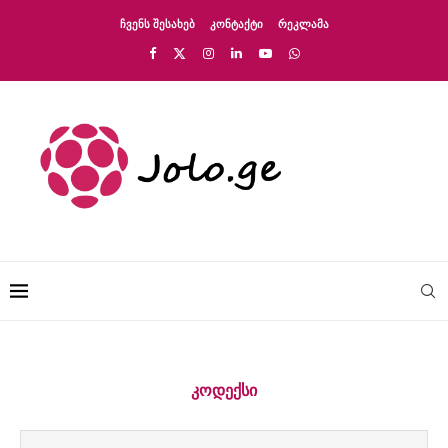
ᲩᲕᲔᲜᲡ ᲨᲔᲡᲐᲮᲔᲑ
ᲙᲝᲜᲢᲐᲥᲢᲘ
ᲠᲔᲙᲚᲐᲛᲐ
ᲙᲝᲓᲔᲥᲡᲘ