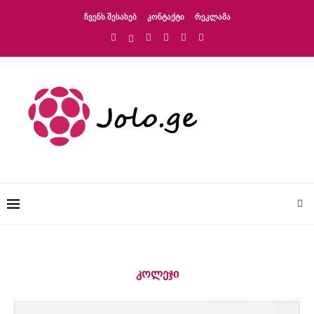
ᲩᲕᲔᲜᲡ ᲨᲔᲡᲐᲮᲔᲑ
ᲙᲝᲜᲢᲐᲥᲢᲘ
ᲠᲔᲙᲚᲐᲛᲐ
ᲙᲝᲚᲔᲯᲘ