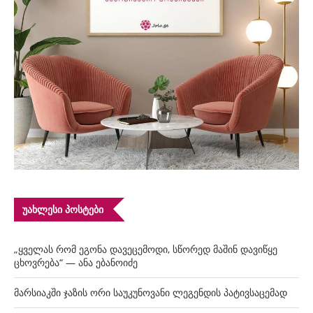
ᲣᲐᲮᲚᲔᲡᲘ ᲞᲝᲡᲢᲔᲑᲘ
„ყველას რომ ეგონა დავეცემოდი, სწორედ მაშინ დავიწყე
ცხოვრება“ — ანა ებანოიძე
მარსიაკში ჯაზის ორი საუკუნოვანი ლეგენდის პატივსაცემად