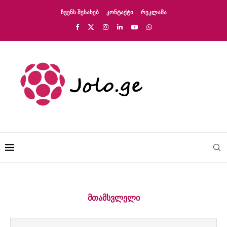
ᲩᲕᲔᲜᲡ ᲨᲔᲡᲐᲮᲔᲑ
ᲙᲝᲜᲢᲐᲥᲢᲘ
ᲠᲔᲙᲚᲐᲛᲐ
ᲛᲗᲐᲛᲡᲕᲚᲔᲚᲘ