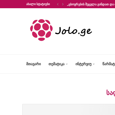
ᲐᲮᲐᲚᲘ ᲡᲢᲐᲢᲘᲔᲑᲘ
„ᲪᲮᲝᲕᲠᲔᲑᲘᲡ ᲨᲔᲪᲕᲚᲐ ᲒᲘᲜᲓᲐᲗ ᲓᲐ 
ᲛᲗᲐᲕᲐᲠᲘ
ᲗᲔᲛᲐᲢᲘᲙᲐ
ᲘᲜᲢᲔᲠᲕᲘᲣ
ᲬᲐᲠᲛᲐ
ᲡᲐ