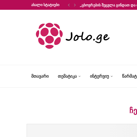
ᲐᲮᲐᲚᲘ ᲡᲢᲐᲢᲘᲔᲑᲘ
„ᲪᲮᲝᲕᲠᲔᲑᲘᲡ ᲨᲔᲪᲕᲚᲐ ᲒᲘᲜᲓᲐᲗ ᲓᲐ 
ᲛᲗᲐᲕᲐᲠᲘ
ᲗᲔᲛᲐᲢᲘᲙᲐ
ᲘᲜᲢᲔᲠᲕᲘᲣ
ᲬᲐᲠᲛᲐ
Ჩ