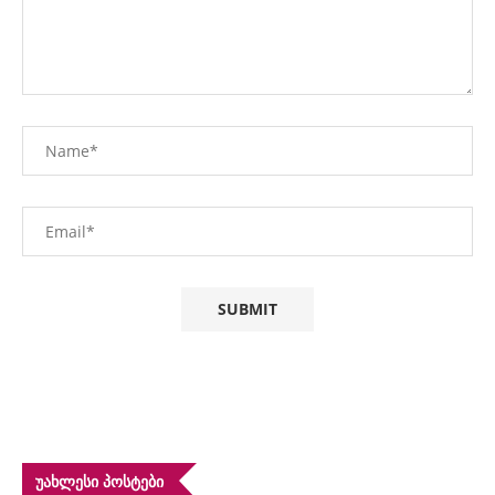
ᲣᲐᲮᲚᲔᲡᲘ ᲞᲝᲡᲢᲔᲑᲘ