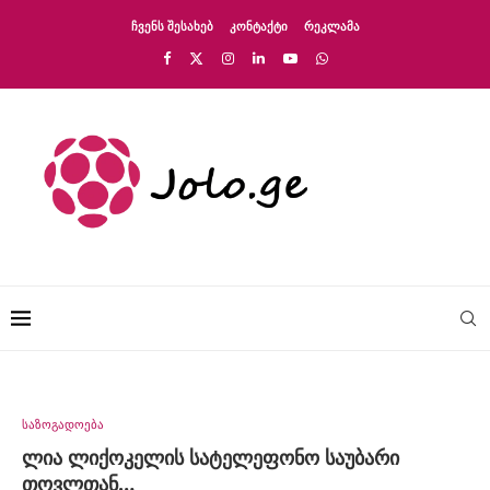
ᲩᲕᲔᲜᲡ ᲨᲔᲡᲐᲮᲔᲑ
ᲙᲝᲜᲢᲐᲥᲢᲘ
ᲠᲔᲙᲚᲐᲛᲐ
საზოგადოება
ლია ლიქოკელის სატელეფონო საუბარი
თოვლთან…