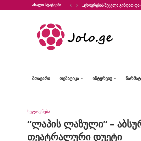
ᲐᲮᲐᲚᲘ ᲡᲢᲐᲢᲘᲔᲑᲘ
„ᲪᲮᲝᲕᲠᲔᲑᲘᲡ ᲨᲔᲪᲕᲚᲐ ᲒᲘᲜᲓᲐᲗ ᲓᲐ 
ᲛᲗᲐᲕᲐᲠᲘ
ᲗᲔᲛᲐᲢᲘᲙᲐ
ᲘᲜᲢᲔᲠᲕᲘᲣ
ᲬᲐᲠᲛᲐ
ხელოვნება
“ლაპის ლაზული” – აბს
თეატრალური დუეტი