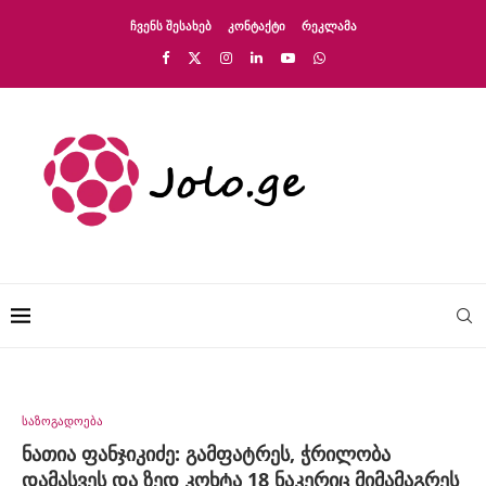
ᲩᲕᲔᲜᲡ ᲨᲔᲡᲐᲮᲔᲑ
ᲙᲝᲜᲢᲐᲥᲢᲘ
ᲠᲔᲙᲚᲐᲛᲐ
საზოგადოება
ნათია ფანჯიკიძე: გამფატრეს, ჭრილობა
დამასვეს და ზედ კოხტა 18 ნაკერიც მიმამაგრეს