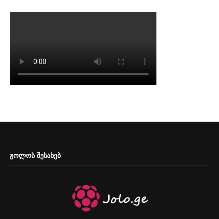
ᲟᲝᲚᲝᲡ ᲨᲔᲡᲐᲮᲔᲑ