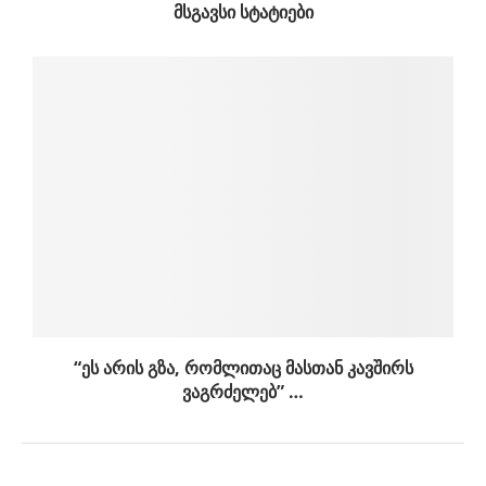
ᲛᲡᲒᲐᲕᲡᲘ ᲡᲢᲐᲢᲘᲔᲑᲘ
“ეს არის გზა, რომლითაც მასთან კავშირს
ვაგრძელებ” …