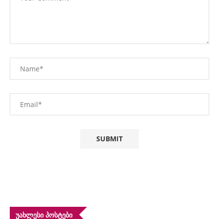
ᲣᲐᲮᲚᲔᲡᲘ ᲞᲝᲡᲢᲔᲑᲘ