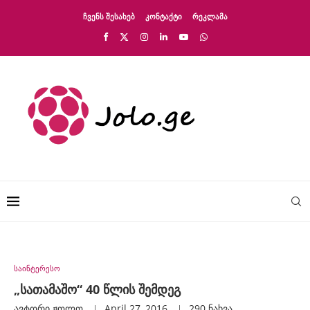
ᲩᲕᲔᲜᲡ ᲨᲔᲡᲐᲮᲔᲑ
ᲙᲝᲜᲢᲐᲥᲢᲘ
ᲠᲔᲙᲚᲐᲛᲐ
საინტერესო
„სათამაშო“ 40 წლის შემდეგ
ავტორი
Ჟოლო
April 27, 2016
290
ნახვა