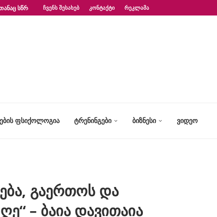
ᲗᲐᲜᲐᲪ ᲡᲬᲠᲐᲤᲐᲓ?“ – ᲤᲡᲘᲥᲝᲚᲝᲒᲘᲡ...
ᲩᲕᲔᲜᲡ ᲨᲔᲡᲐᲮᲔᲑ
ᲙᲝᲜᲢᲐᲥᲢᲘ
ᲠᲔᲙᲚᲐᲛᲐ
ᲢᲔᲑᲘᲡ ᲤᲡᲘᲥᲝᲚᲝᲒᲘᲐ
ᲢᲠᲔᲜᲘᲜᲒᲔᲑᲘ
ᲑᲘᲖᲜᲔᲡᲘ
ᲕᲘᲓᲔᲝ
ება, გაერთოს და
ე“ – ბაია დავითაია