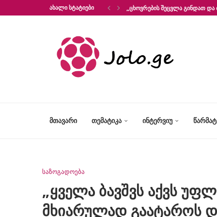
ᲐᲮᲐᲚᲘ ᲡᲢᲐᲢᲘᲔᲑᲘ
„ᲪᲮᲝᲕᲠᲔᲑᲘᲡ ᲨᲔᲪᲕᲚᲐ ᲒᲘᲜᲓᲐᲗ ᲓᲐ 
ᲛᲗᲐᲕᲐᲠᲘ
ᲗᲔᲛᲐᲢᲘᲙᲐ
ᲘᲜᲢᲔᲠᲕᲘᲣ
ᲬᲐᲠᲛᲐ
საზოგადოება
„ყველა ბავშვს აქვს უფლ
მხიარულად გაატაროს დღ