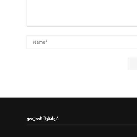
ᲟᲝᲚᲝᲡ ᲨᲔᲡᲐᲮᲔᲑ