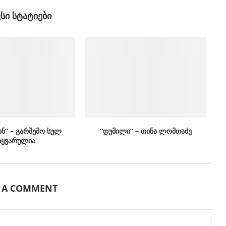
ᲕᲡᲘ ᲡᲢᲐᲢᲘᲔᲑᲘ
ან” – გარშემო სულ
“დუმილი” – თინა ლომთაძე
იყვარულია
E A COMMENT