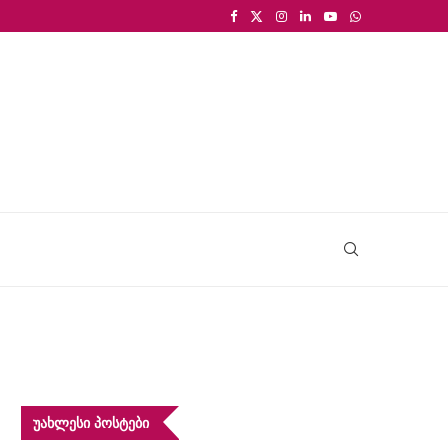
ᲣᲐᲮᲚᲔᲡᲘ ᲞᲝᲡᲢᲔᲑᲘ