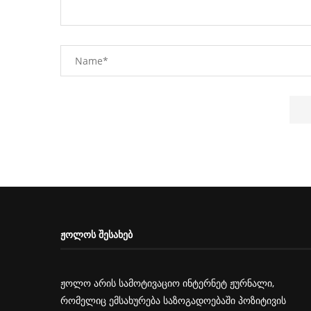
ᲟᲝᲚᲝᲡ ᲨᲔᲡᲐᲮᲔᲑ
ჟოლო არის სამოტივაციო ინტერნეტ ჟურნალი,
რომელიც ემსახურება საზოგადოებაში პოზიტივის