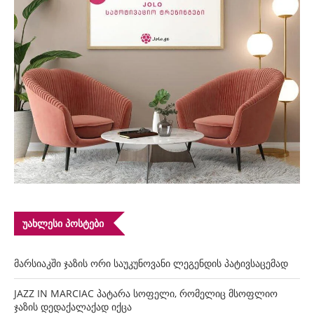
ᲣᲐᲮᲚᲔᲡᲘ ᲞᲝᲡᲢᲔᲑᲘ
მარსიაკში ჯაზის ორი საუკუნოვანი ლეგენდის პატივსაცემად
JAZZ IN MARCIAC პატარა სოფელი, რომელიც მსოფლიო
ჯაზის დედაქალაქად იქცა