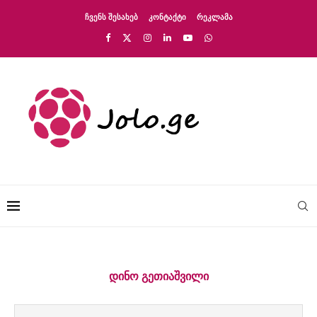
ᲩᲕᲔᲜᲡ ᲨᲔᲡᲐᲮᲔᲑ
ᲙᲝᲜᲢᲐᲥᲢᲘ
ᲠᲔᲙᲚᲐᲛᲐ
ᲓᲘᲜᲝ ᲒᲔᲗᲘᲐᲨᲕᲘᲚᲘ