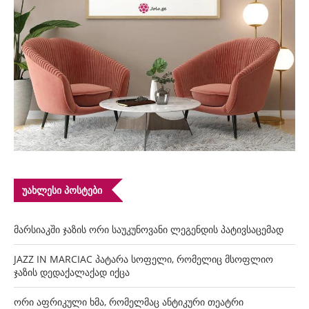
ᲣᲐᲮᲚᲔᲡᲘ ᲞᲝᲡᲢᲔᲑᲘ
მარსიაკში ჯაზის ორი საუკუნოვანი ლეგენდის პატივსაცემად
JAZZ IN MARCIAC პატარა სოფელი, რომელიც მსოფლიო
ჯაზის დედაქალაქად იქცა
ორი აფრიკული ხმა, რომელმაც ანტიკური თეატრი