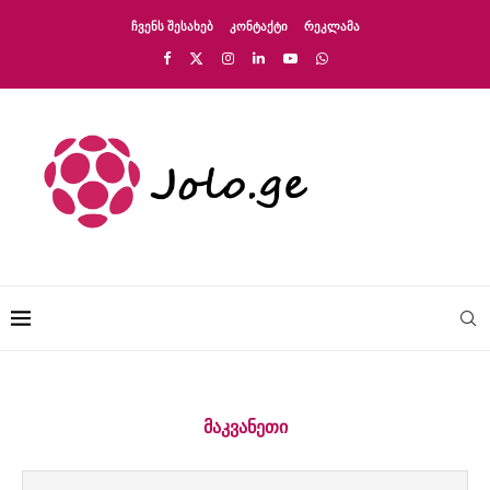
ᲩᲕᲔᲜᲡ ᲨᲔᲡᲐᲮᲔᲑ
ᲙᲝᲜᲢᲐᲥᲢᲘ
ᲠᲔᲙᲚᲐᲛᲐ
ᲛᲐᲙᲕᲐᲜᲔᲗᲘ