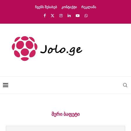
ᲩᲕᲔᲜᲡ ᲨᲔᲡᲐᲮᲔᲑ
ᲙᲝᲜᲢᲐᲥᲢᲘ
ᲠᲔᲙᲚᲐᲛᲐ
ᲛᲔᲠᲘ ᲑᲐᲤᲔᲢᲘ