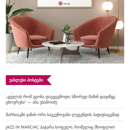
ᲣᲐᲮᲚᲔᲡᲘ ᲞᲝᲡᲢᲔᲑᲘ
„ყველას რომ ეგონა დავეცემოდი, სწორედ მაშინ დავიწყე
ცხოვრება“ — ანა ებანოიძე
მარსიაკში ჯაზის ორი საუკუნოვანი ლეგენდის პატივსაცემად
JAZZ IN MARCIAC პატარა სოფელი, რომელიც მსოფლიო