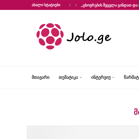
ᲐᲮᲐᲚᲘ ᲡᲢᲐᲢᲘᲔᲑᲘ
„ᲪᲮᲝᲕᲠᲔᲑᲘᲡ ᲨᲔᲪᲕᲚᲐ ᲒᲘᲜᲓᲐᲗ ᲓᲐ 
ᲛᲗᲐᲕᲐᲠᲘ
ᲗᲔᲛᲐᲢᲘᲙᲐ
ᲘᲜᲢᲔᲠᲕᲘᲣ
ᲬᲐᲠᲛᲐ
Მ