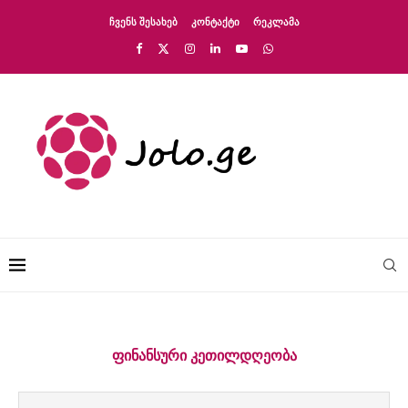
ᲩᲕᲔᲜᲡ ᲨᲔᲡᲐᲮᲔᲑ
ᲙᲝᲜᲢᲐᲥᲢᲘ
ᲠᲔᲙᲚᲐᲛᲐ
ᲤᲘᲜᲐᲜᲡᲣᲠᲘ ᲙᲔᲗᲘᲚᲓᲦᲔᲝᲑᲐ