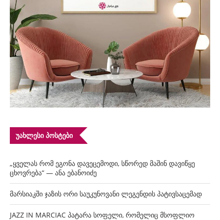
ᲣᲐᲮᲚᲔᲡᲘ ᲞᲝᲡᲢᲔᲑᲘ
„ყველას რომ ეგონა დავეცემოდი, სწორედ მაშინ დავიწყე
ცხოვრება“ — ანა ებანოიძე
მარსიაკში ჯაზის ორი საუკუნოვანი ლეგენდის პატივსაცემად
JAZZ IN MARCIAC პატარა სოფელი, რომელიც მსოფლიო