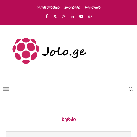
ᲩᲕᲔᲜᲡ ᲨᲔᲡᲐᲮᲔᲑ
ᲙᲝᲜᲢᲐᲥᲢᲘ
ᲠᲔᲙᲚᲐᲛᲐ
ᲨᲔᲠᲞᲘ