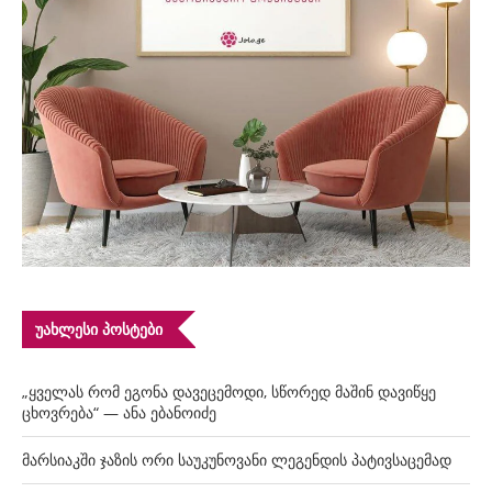
ᲣᲐᲮᲚᲔᲡᲘ ᲞᲝᲡᲢᲔᲑᲘ
„ყველას რომ ეგონა დავეცემოდი, სწორედ მაშინ დავიწყე
ცხოვრება“ — ანა ებანოიძე
მარსიაკში ჯაზის ორი საუკუნოვანი ლეგენდის პატივსაცემად