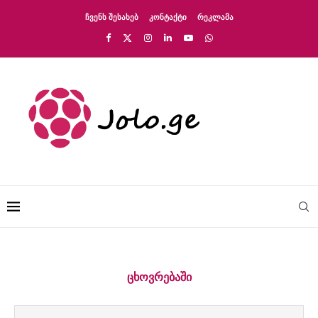
ᲩᲕᲔᲜᲡ ᲨᲔᲡᲐᲮᲔᲑ
ᲙᲝᲜᲢᲐᲥᲢᲘ
ᲠᲔᲙᲚᲐᲛᲐ
ᲪᲮᲝᲕᲠᲔᲑᲐᲨᲘ