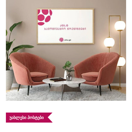
ᲣᲐᲮᲚᲔᲡᲘ ᲞᲝᲡᲢᲔᲑᲘ