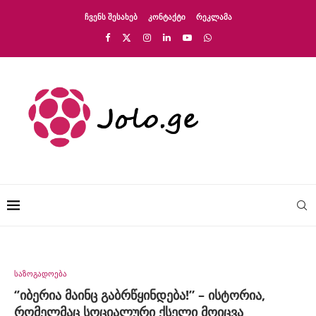
ᲩᲕᲔᲜᲡ ᲨᲔᲡᲐᲮᲔᲑ
ᲙᲝᲜᲢᲐᲥᲢᲘ
ᲠᲔᲙᲚᲐᲛᲐ
საზოგადოება
‘’იბერია მაინც გაბრწყინდება!” – ისტორია,
რომელმაც სოციალური ქსელი მოიცვა