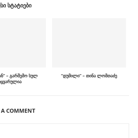
ᲕᲡᲘ ᲡᲢᲐᲢᲘᲔᲑᲘ
ან” – გარშემო სულ
“დუმილი” – თინა ლომთაძე
იყვარულია
E A COMMENT