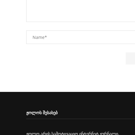
ᲟᲝᲚᲝᲡ ᲨᲔᲡᲐᲮᲔᲑ
ჟოლო არის სამოტივაციო ინტერნეტ ჟურნალი,