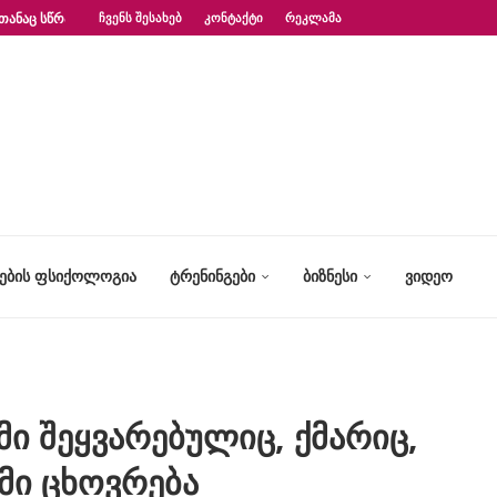
ᲗᲐᲜᲐᲪ ᲡᲬᲠᲐᲤᲐᲓ?“ – ᲤᲡᲘᲥᲝᲚᲝᲒᲘᲡ...
ᲩᲕᲔᲜᲡ ᲨᲔᲡᲐᲮᲔᲑ
ᲙᲝᲜᲢᲐᲥᲢᲘ
ᲠᲔᲙᲚᲐᲛᲐ
ᲢᲔᲑᲘᲡ ᲤᲡᲘᲥᲝᲚᲝᲒᲘᲐ
ᲢᲠᲔᲜᲘᲜᲒᲔᲑᲘ
ᲑᲘᲖᲜᲔᲡᲘ
ᲕᲘᲓᲔᲝ
ემი შეყვარებულიც, ქმარიც,
მი ცხოვრება