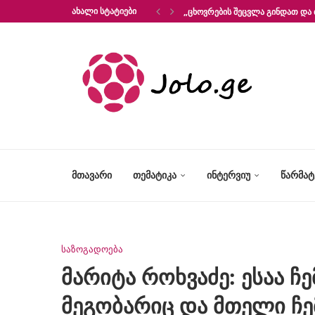
ᲐᲮᲐᲚᲘ ᲡᲢᲐᲢᲘᲔᲑᲘ
„ᲪᲮᲝᲕᲠᲔᲑᲘᲡ ᲨᲔᲪᲕᲚᲐ ᲒᲘᲜᲓᲐᲗ ᲓᲐ 
ᲛᲗᲐᲕᲐᲠᲘ
ᲗᲔᲛᲐᲢᲘᲙᲐ
ᲘᲜᲢᲔᲠᲕᲘᲣ
ᲬᲐᲠᲛᲐ
საზოგადოება
მარიტა როხვაძე: ესაა ჩ
მეგობარიც და მთელი ჩე