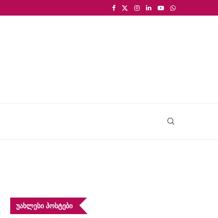
ᲣᲐᲮᲚᲔᲡᲘ ᲞᲝᲡᲢᲔᲑᲘ