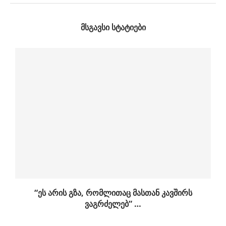
ᲛᲡᲒᲐᲕᲡᲘ ᲡᲢᲐᲢᲘᲔᲑᲘ
“ეს არის გზა, რომლითაც მასთან კავშირს
ვაგრძელებ” …