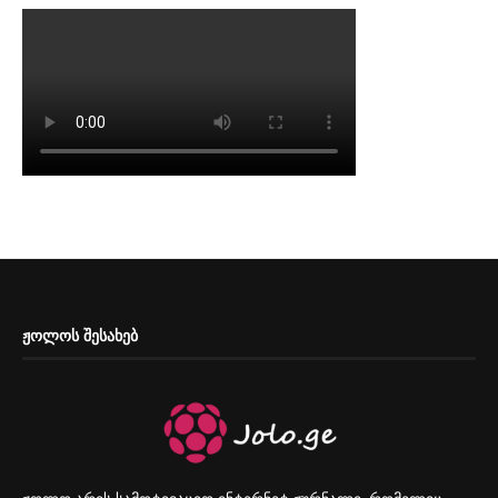
ᲟᲝᲚᲝᲡ ᲨᲔᲡᲐᲮᲔᲑ