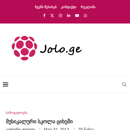
ᲩᲕᲔᲜᲡ ᲨᲔᲡᲐᲮᲔᲑ
ᲙᲝᲜᲢᲐᲥᲢᲘ
ᲠᲔᲙᲚᲐᲛᲐ
საზოგადოება
მუსიკალური სკოლა ციხეში
ავტორი
Ჟოლო
May 31, 2013
79
ნახვა