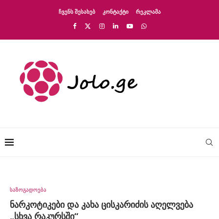
ᲩᲕᲔᲜᲡ ᲨᲔᲡᲐᲮᲔᲑ
ᲙᲝᲜᲢᲐᲥᲢᲘ
ᲠᲔᲙᲚᲐᲛᲐ
საზოგადოება
ნარკოტიკები და კახა ცისკარიძის აღელვება
„სხვა რაკურსში“