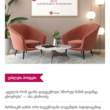
ᲣᲐᲮᲚᲔᲡᲘ ᲞᲝᲡᲢᲔᲑᲘ
„ყველას რომ ეგონა დავეცემოდი, სწორედ მაშინ დავიწყე
ცხოვრება“ — ანა ებანოიძე
მარსიაკში ჯაზის ორი საუკუნოვანი ლეგენდის პატივსაცემად