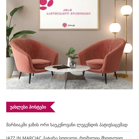
ᲣᲐᲮᲚᲔᲡᲘ ᲞᲝᲡᲢᲔᲑᲘ
მარსიაკში ჯაზის ორი საუკუნოვანი ლეგენდის პატივსაცემად
JAZZ IN MARCIAC პატარა სოფელი, რომელიც მსოფლიო