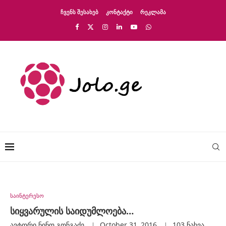
ᲩᲕᲔᲜᲡ ᲨᲔᲡᲐᲮᲔᲑ
ᲙᲝᲜᲢᲐᲥᲢᲘ
ᲠᲔᲙᲚᲐᲛᲐ
საინტერესო
სიყვარულის საიდუმლოება…
ავტორი
Ნინო Გონგაძე
October 31, 2016
103
ნახვა