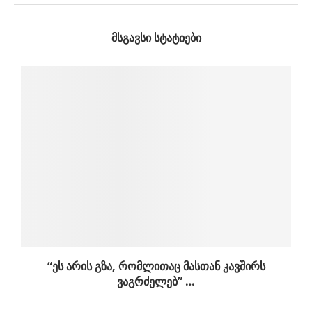
ᲛᲡᲒᲐᲕᲡᲘ ᲡᲢᲐᲢᲘᲔᲑᲘ
“ეს არის გზა, რომლითაც მასთან კავშირს
ვაგრძელებ” …