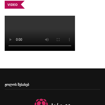
VIDEO
ᲟᲝᲚᲝᲡ ᲨᲔᲡᲐᲮᲔᲑ