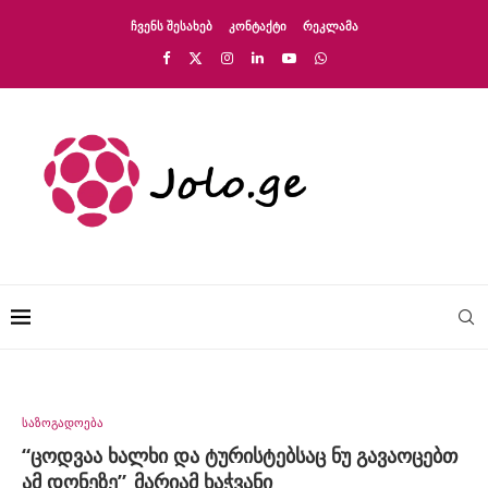
ᲩᲕᲔᲜᲡ ᲨᲔᲡᲐᲮᲔᲑ
ᲙᲝᲜᲢᲐᲥᲢᲘ
ᲠᲔᲙᲚᲐᲛᲐ
საზოგადოება
“ცოდვაა ხალხი და ტურისტებსაც ნუ გავაოცებთ
ამ დონეზე”_მარიამ ხაჭვანი