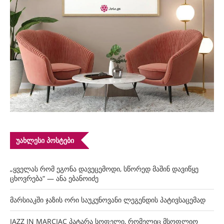
ᲣᲐᲮᲚᲔᲡᲘ ᲞᲝᲡᲢᲔᲑᲘ
„ყველას რომ ეგონა დავეცემოდი, სწორედ მაშინ დავიწყე
ცხოვრება“ — ანა ებანოიძე
მარსიაკში ჯაზის ორი საუკუნოვანი ლეგენდის პატივსაცემად
JAZZ IN MARCIAC პატარა სოფელი, რომელიც მსოფლიო