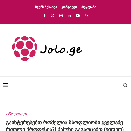
ᲩᲕᲔᲜᲡ ᲨᲔᲡᲐᲮᲔᲑ
ᲙᲝᲜᲢᲐᲥᲢᲘ
ᲠᲔᲙᲚᲐᲛᲐ
საზოგადოება
გაინტერესებთ რომელია მსოფლიოში ყველაზე
რთული პროფესია?! პასუხი გაგაოცებთ (ვიდეო)