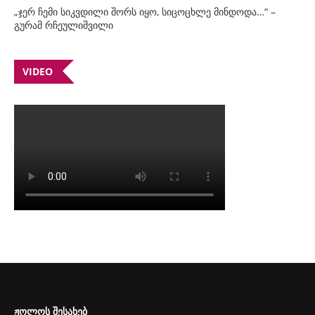
„ჯერ ჩემი სიკვდილი შორს იყო, სიცოცხლე მინდოდა…“ –
გურამ რჩეულიშვილი
VIDEO
ᲟᲝᲚᲝᲡ ᲨᲔᲡᲐᲮᲔᲑ