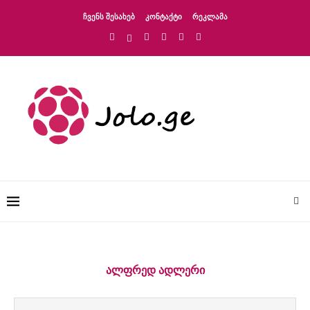
ᲩᲕᲔᲜᲡ ᲨᲔᲡᲐᲮᲔᲑ
ᲙᲝᲜᲢᲐᲥᲢᲘ
ᲠᲔᲙᲚᲐᲛᲐ
ᲐᲚᲤᲠᲔᲓ ᲐᲓᲚᲔᲠᲘ