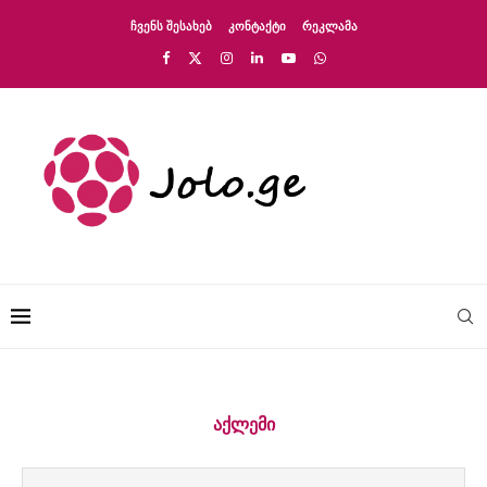
ᲩᲕᲔᲜᲡ ᲨᲔᲡᲐᲮᲔᲑ
ᲙᲝᲜᲢᲐᲥᲢᲘ
ᲠᲔᲙᲚᲐᲛᲐ
ᲐᲥᲚᲔᲛᲘ