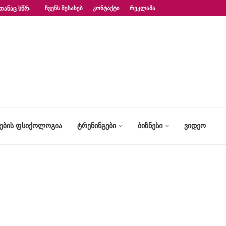
ᲗᲐᲜᲐᲪ ᲡᲬᲠᲐᲤᲐᲓ?“ – ᲤᲡᲘᲥᲝᲚᲝᲒᲘᲡ...
ᲩᲕᲔᲜᲡ ᲨᲔᲡᲐᲮᲔᲑ
ᲙᲝᲜᲢᲐᲥᲢᲘ
ᲠᲔᲙᲚᲐᲛᲐ
ᲢᲔᲑᲘᲡ ᲤᲡᲘᲥᲝᲚᲝᲒᲘᲐ
ᲢᲠᲔᲜᲘᲜᲒᲔᲑᲘ
ᲑᲘᲖᲜᲔᲡᲘ
ᲕᲘᲓᲔᲝ