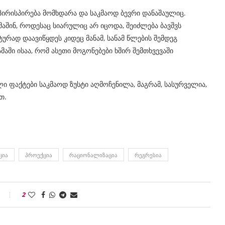
პირისპირება მომხდარა და საკმაოდ ბევრი დანაშაულიც.
მაშინ, როდესაც სიარულიც არ იცოდა, შეიძლება ბავშვს
რად დაავიწყდეს კიდეც მანამ, სანამ წლების შემდეგ
აში ისაა, რომ ასეთი მოგონებები ხშირ შემთხვევაში
ი ფაქტები საკმაოდ ზუსტი აღმოჩენილა, მაგრამ, სასურველია,
თ.
ᲪᲘᲐ
ᲞᲠᲝᲔᲥᲪᲘᲐ
ᲠᲐᲪᲘᲝᲜᲐᲚᲘᲖᲐᲪᲘᲐ
ᲠᲔᲒᲠᲔᲡᲘᲐ
2