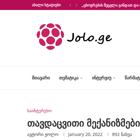
ᲐᲮᲐᲚᲘ ᲡᲢᲐᲢᲘᲔᲑᲘ
„ᲪᲮᲝᲕᲠᲔᲑᲘᲡ ᲨᲔᲪᲕᲚᲐ ᲒᲘᲜᲓᲐᲗ ᲓᲐ 
ᲛᲗᲐᲕᲐᲠᲘ
ᲗᲔᲛᲐᲢᲘᲙᲐ
ᲘᲜᲢᲔᲠᲕᲘᲣ
ᲬᲐᲠᲛᲐ
საინტერესო
თავდაცვითი მექანიზმები
ავტორი
Ჟოლო
January 20, 2022
892
ნახვა