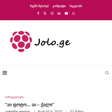
ᲩᲕᲔᲜᲡ ᲨᲔᲡᲐᲮᲔᲑ
ᲙᲝᲜᲢᲐᲥᲢᲘ
ᲠᲔᲙᲚᲐᲛᲐ
საზოგადოება
”აი ფოტო… აი – ქალი”
ავტორი
Ჟოლო
August 6, 2015
51
ნახვა