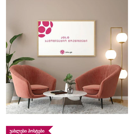
ᲣᲐᲮᲚᲔᲡᲘ ᲞᲝᲡᲢᲔᲑᲘ