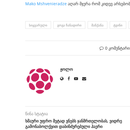
Mako Mshvenieradze
აღარ მჯერა რომ კიდევ არსებობ
ᲡᲘᲧᲕᲐᲠᲣᲚᲘ
ᲒᲝᲒᲐ ᲩᲐᲜᲐᲓᲘᲠᲘ
ᲛᲐᲜᲥᲐᲜᲐ
ᲢᲕᲘᲜᲘ
0 კომენტარი
ᲟᲝᲚᲝ
წინა სტატია
ხმაური უფრო მეტად ვნებს ჯანმრთელობას, ვიდრე
გამონაბოლქვით დაბინძურებული ჰაერი