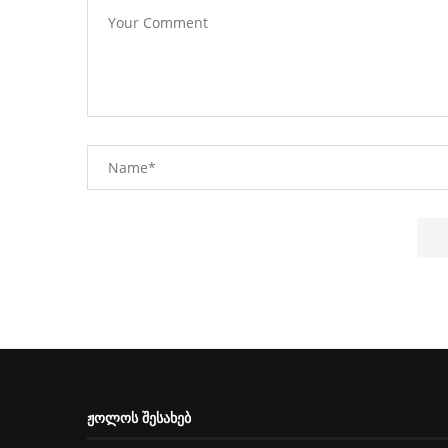
ᲟᲝᲚᲝᲡ ᲨᲔᲡᲐᲮᲔᲑ