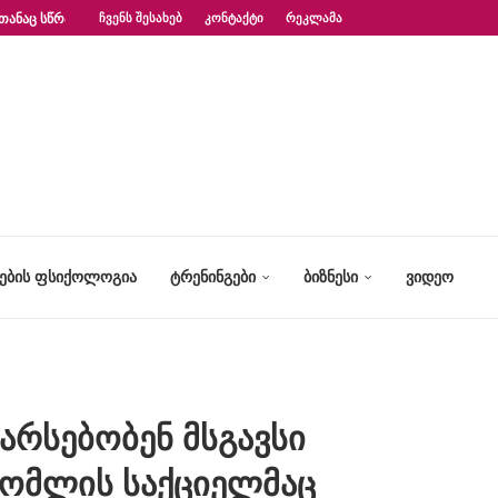
ᲗᲐᲜᲐᲪ ᲡᲬᲠᲐᲤᲐᲓ?“ – ᲤᲡᲘᲥᲝᲚᲝᲒᲘᲡ...
ᲩᲕᲔᲜᲡ ᲨᲔᲡᲐᲮᲔᲑ
ᲙᲝᲜᲢᲐᲥᲢᲘ
ᲠᲔᲙᲚᲐᲛᲐ
ᲢᲔᲑᲘᲡ ᲤᲡᲘᲥᲝᲚᲝᲒᲘᲐ
ᲢᲠᲔᲜᲘᲜᲒᲔᲑᲘ
ᲑᲘᲖᲜᲔᲡᲘ
ᲕᲘᲓᲔᲝ
არსებობენ მსგავსი
რომლის საქციელმაც