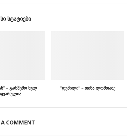
ᲕᲡᲘ ᲡᲢᲐᲢᲘᲔᲑᲘ
ან” – გარშემო სულ
“დუმილი” – თინა ლომთაძე
იყვარულია
E A COMMENT