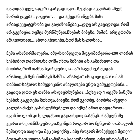
თავიდან ყველაფერი კარგად იყო…ზუსტად 2 კვირაში-ჩვენ
შორის დგება „ჯოკერი“. . . და აქედან იწყება მისი
არაადეკვატურობა და გაღიზიანებაც…დღე არ გავიდოდა,რომ
არ გვეჩხუბა,თუმცა მერწმუნეთ,ჩხუბის მიზეზი, მაშინ, არც ერთმა
არ ვიცოდით….ახლა ვხვდები,რომ მას სცოდნია..
ჩემი არანორმალური, ამდროინდელი მდგომარეობა-200 ლარის
სესხებით დაიწყო,რა თქმა უნდა მიზეზი არ გამიმხილა და
მითხრა,რომ თანხა სჭირდებოდა…არ ჩავეძიე,რადგან
არასოდეს შემინიშნავს მასში-„აზარტი“.ისიც იცოდა,რომ ამ
თანხით საჭირო სამედიცინო ანალიზები უნდა გამეკეთებინა…
გავიდა დრო,ეს თანხა არ დაუბრუნებია…ზუსტად 1 თვეში ბანკში
სესხის გაკეთება მთხოვა,მიზეზი,რომ ვკითხე, მითხრა -ძველი
ვალები მაქვს გასასტუმრებელი და იქნებ ამით დავფაროო…
თვის ბოლოს კი ხელფასით გადაიხდიდა-ბანკს. რამდენიმე
კვირა არ ვთანმხდებოდი,წყინდა-როგორ არ მენდობიო..ბოლოს
შემაცოდა თავი და მეც ვიფიქრე ,,ასე როგორ მომექცევა-მეთქი“-
მოვიარეთ ყველა ბანკი-ჩემდა საბედნიეროდ, არც ერთი ბანკი