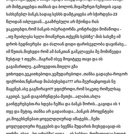
არ მიმტკიცებდა თანხას და ბოლოს,მივაშურეთ ჩემთვის ავად
სახსენებლ ბანკს,სადაც სესხს დამტკიცება არ სჭირდება-23
წლიდან იძლევიან…გააზრებული არ მქონდა რას
ვაკეთებდი,რომ ბანკის ოპერატორმა კონტრაქტი მომაწოდა -
„თუ შეიძლება ხელი მოაწერეთ,თქვენს სესხზე“-მის სახეზე იმ
დროს ბედნიერება და ძალიან დიდი ფარისევლობა დავინახე…
იმ წუთას,მივხვდი რომ ამ ბანკთან გამკლავება მე მომიწევდა
ზუსტად 1 თვეში…მაგრამ ისევ მოვიტყუე თავი და ის
გავამართლე..გამოვედით,მთელი გზა
ვთხოვდი,ვეკითხებოდი,ვემუდარებოდი ,თანხა გადაეხა-როგორ
ფიქრობთ,წყნარად მიპასუხებდა??? არა-შეურაცხყოფას ნუ
მაყენებ,ასე გაგწირავო?! ვფიქროდი,რომ სიკეთე რომელსაც
აკეთებ, უკან დაგიბრუნდება-მეთქი…ალაბთ,ახლა
გაინტერესებთ-რა ხდება ჩემსა და ბანკს შორის…გავიდა ის 1
თვე და მეტიც, თანხა არ გადაიხადა…ბანკის პროცენტები
კი,მოგეხსენებათ ყოველდღიურად იმატებს…ჩემი
ყოვლედღიური რეკვების და ხვეწნა მუდარის მიუხედავად-ის
თურმე, ისევ „პოკერებში“ იჯდა. . .ეს სესხიც, რომელიღაც სლოტ