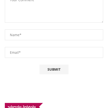
ᲣᲐᲮᲚᲔᲡᲘ ᲞᲝᲡᲢᲔᲑᲘ