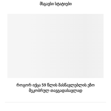
ᲛᲡᲒᲐᲕᲡᲘ ᲡᲢᲐᲢᲘᲔᲑᲘ
როგორ იქცა 59 წლის მასწავლებლის ეზო
მეკობრულ თავგადასავლად