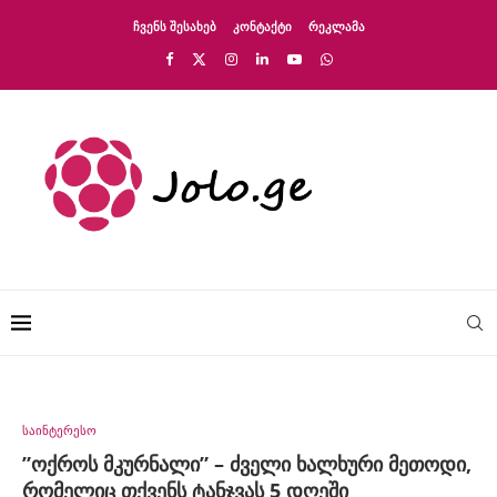
ᲩᲕᲔᲜᲡ ᲨᲔᲡᲐᲮᲔᲑ
ᲙᲝᲜᲢᲐᲥᲢᲘ
ᲠᲔᲙᲚᲐᲛᲐ
საინტერესო
”ოქროს მკურნალი” – ძველი ხალხური მეთოდი,
რომელიც თქვენს ტანჯვას 5 დღეში