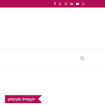
ᲣᲐᲮᲚᲔᲡᲘ ᲞᲝᲡᲢᲔᲑᲘ