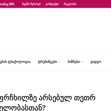
ᲗᲐᲜᲐᲪ ᲡᲬᲠᲐᲤᲐᲓ?“ – ᲤᲡᲘᲥᲝᲚᲝᲒᲘᲡ...
ᲩᲕᲔᲜᲡ ᲨᲔᲡᲐᲮᲔᲑ
ᲙᲝᲜᲢᲐᲥᲢᲘ
ᲠᲔᲙᲚᲐᲛᲐ
ᲢᲔᲑᲘᲡ ᲤᲡᲘᲥᲝᲚᲝᲒᲘᲐ
ᲢᲠᲔᲜᲘᲜᲒᲔᲑᲘ
ᲑᲘᲖᲜᲔᲡᲘ
ᲕᲘᲓᲔᲝ
ს ფრჩხილზე არსებულ თეთრ
თელობასთან?