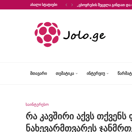
ᲐᲮᲐᲚᲘ ᲡᲢᲐᲢᲘᲔᲑᲘ
„ᲪᲮᲝᲕᲠᲔᲑᲘᲡ ᲨᲔᲪᲕᲚᲐ ᲒᲘᲜᲓᲐᲗ ᲓᲐ 
ᲛᲗᲐᲕᲐᲠᲘ
ᲗᲔᲛᲐᲢᲘᲙᲐ
ᲘᲜᲢᲔᲠᲕᲘᲣ
ᲬᲐᲠᲛᲐ
საინტერესო
რა კავშირი აქვს თქვენ
ნახევარმთვარეს ჯანმრ