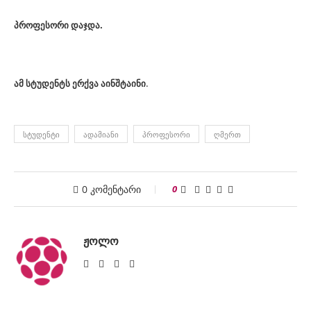
პროფესორი დაჯდა.
.
ამ სტუდენტს ერქვა აინშტაინი
ᲡᲢᲣᲓᲔᲜᲢᲘ
ᲐᲓᲐᲛᲘᲐᲜᲘ
ᲞᲠᲝᲤᲔᲡᲝᲠᲘ
ᲦᲛᲔᲠᲗ
0 კომენტარი
0
ᲟᲝᲚᲝ